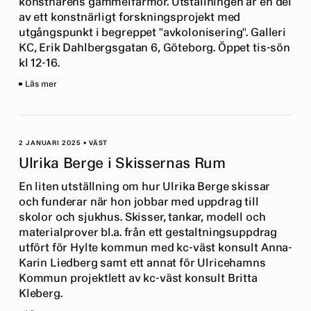
konstnärens gammelfarmor. Utställningen är en del
av ett konstnärligt forskningsprojekt med
utgångspunkt i begreppet "avkolonisering". Galleri
KC, Erik Dahlbergsgatan 6, Göteborg. Öppet tis-sön
kl 12-16.
Läs mer
2 JANUARI 2025
•
VÄST
Ulrika Berge i Skissernas Rum
En liten utställning om hur Ulrika Berge skissar
och funderar när hon jobbar med uppdrag till
skolor och sjukhus. Skisser, tankar, modell och
materialprover bl.a. från ett gestaltningsuppdrag
utfört för Hylte kommun med kc-väst konsult Anna-
Karin Liedberg samt ett annat för Ulricehamns
Kommun projektlett av kc-väst konsult Britta
Kleberg.