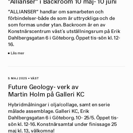
"Allianser" i Backroom 10 maj- 10 juni
”ALLIANSER” handlar om samarbeten och
förbindelser-både de som är uttryckliga och de
som formas under ytan. Backroom är en av
Konstnärscentrum väst´s utställningsrum på Erik
Dahlbergsgatan 6 i Göteborg. Öppet tis-sön kl. 12-
16.
Läs mer
5 MAJ 2025
•
VÄST
Future Geology- verk av
Martin Holm på Galleri KC
Hybridmålningar i olja/collage, samt en serie
målade assemblage. Galleri KC, Erik
Dahlbergsgatan 6 i Göteborg. 10- 25/5. Öppet tis-
sön kl. 12-16. Konstnärsamtal under finissage 25
maj kl. 13, välkomna!