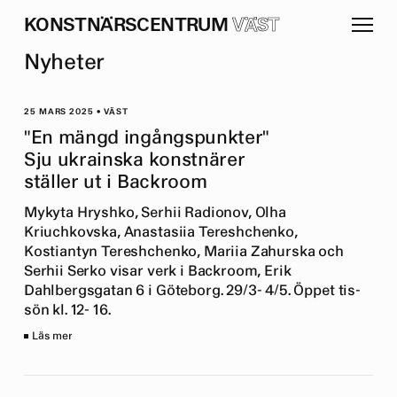
K
O
N
S
T
N
Ä
R
S
C
E
N
T
R
U
M
VÄST
N
y
h
e
t
e
r
25 MARS 2025
•
VÄST
"En mängd ingångspunkter"
Sju ukrainska konstnärer
ställer ut i Backroom
Mykyta Hryshko, Serhii Radionov, Olha
Kriuchkovska, Anastasiia Tereshchenko,
Kostiantyn Tereshchenko, Mariia Zahurska och
Serhii Serko visar verk i Backroom, Erik
Dahlbergsgatan 6 i Göteborg. 29/3- 4/5. Öppet tis-
sön kl. 12- 16.
Läs mer