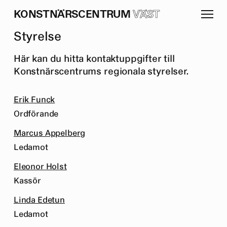
K
O
N
S
T
N
Ä
R
S
C
E
N
T
R
U
M
VÄST
S
t
y
r
e
l
s
e
Här kan du hitta kontaktuppgifter till
Konstnärscentrums regionala styrelser.
Erik Funck
Ordförande
Marcus Appelberg
Ledamot
Eleonor Holst
Kassör
Linda Edetun
Ledamot