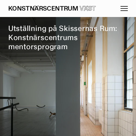
K
O
N
S
T
N
Ä
R
S
C
E
N
T
R
U
M
VÄST
U
t
s
t
ä
l
l
n
i
n
g
p
å
S
k
i
s
s
e
r
n
a
s
R
u
m
:
K
o
n
s
t
n
ä
r
s
c
e
n
t
r
u
m
s
m
e
n
t
o
r
s
p
r
o
g
r
a
m