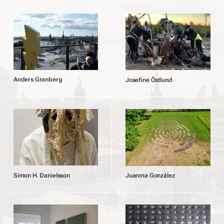
A
n
d
e
r
s
G
r
a
n
b
e
r
g
J
o
s
e
f
n
e
Ö
s
t
l
u
n
d
S
i
m
o
n
H
.
D
a
n
i
e
l
s
s
o
n
J
u
a
n
m
a
G
o
n
z
á
l
e
z