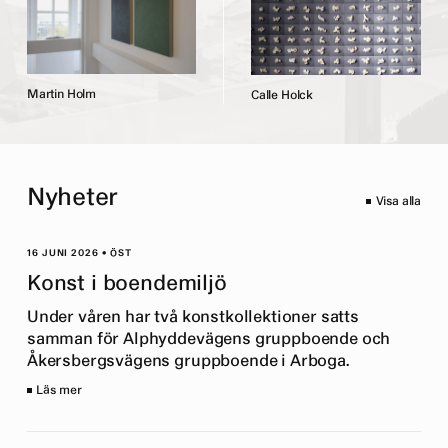
M
a
r
t
i
n
H
o
l
m
C
a
l
l
e
H
o
l
c
k
Nyheter
Visa alla
16 JUNI 2026 • ÖST
Konst i boendemiljö
Under våren har två konstkollektioner satts
samman för Alphyddevägens gruppboende och
Åkersbergsvägens gruppboende i Arboga.
Läs mer