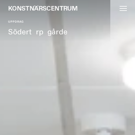
K
O
N
S
T
N
Ä
R
S
C
E
N
T
R
U
M
UPPDRAG
S
ö
d
e
r
t
o
r
p
s
g
å
r
d
e
n