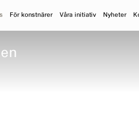
s
För konstnärer
Våra initiativ
Nyheter
K
x
e
n