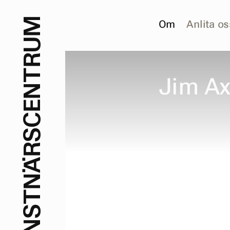
M
Om
Anlita os
U
R
T
J
i
m
A
N
E
C
S
R
Ä
N
T
S
N