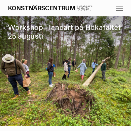
K
O
N
S
T
N
Ä
R
S
C
E
N
T
R
U
M
VÄST
W
o
r
k
s
h
o
p
i
l
a
n
d
a
r
t
p
å
H
ö
k
a
f
ä
l
t
e
t
2
5
a
u
g
u
s
t
i