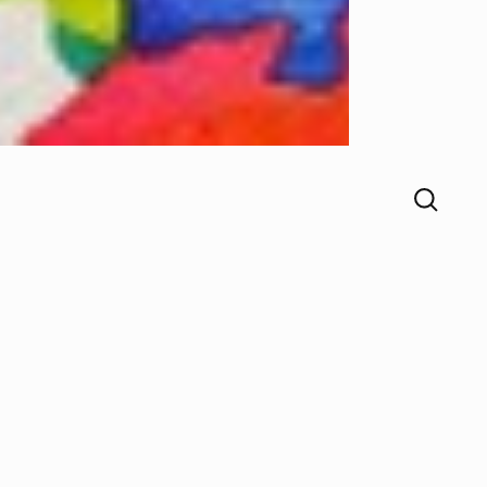
Ulriksson
tis- sön kl