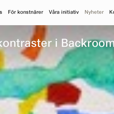
s
För konstnärer
Våra initiativ
Nyheter
K
k
o
n
t
r
a
s
t
e
r
i
B
a
c
k
r
o
o