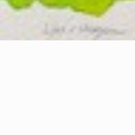
 Lizz Sharr, Christina Bolling och Gun 
rerat.
olika tekniker, material och uttryck.
 pågår 27 september till 2 november. Öppet 