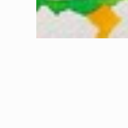
Utställare;
som även ku
Verk i många 
Utställningen
12-16.