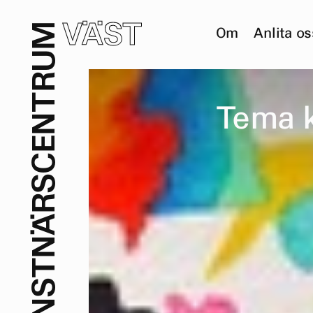
VÄST
M
Om
Anlita os
U
R
T
T
e
m
a
N
E
C
S
R
Ä
N
T
S
N