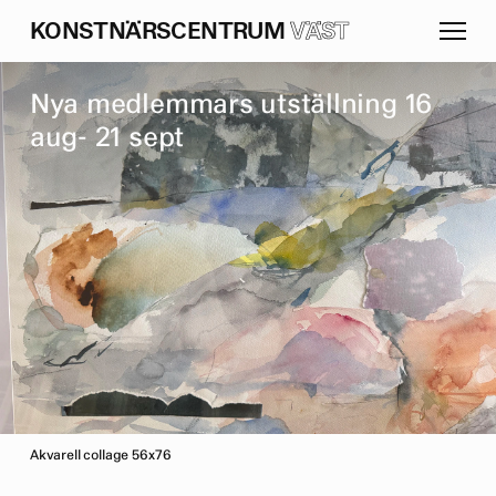
K
O
N
S
T
N
Ä
R
S
C
E
N
T
R
U
M
VÄST
N
y
a
m
e
d
l
e
m
m
a
r
s
u
t
s
t
ä
l
l
n
i
n
g
1
6
a
u
g
-
2
1
s
e
p
t
Akvarell collage 56x76