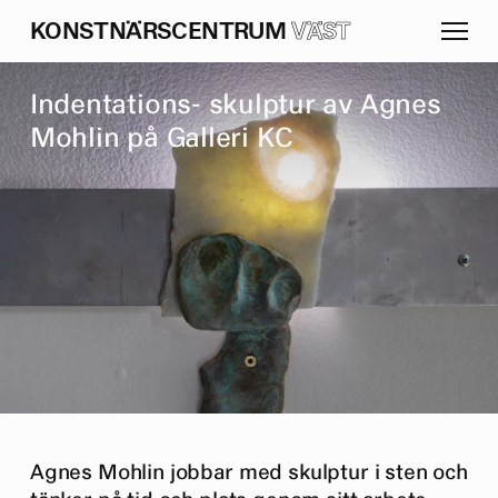
K
O
N
S
T
N
Ä
R
S
C
E
N
T
R
U
M
VÄST
I
n
d
e
n
t
a
t
i
o
n
s
-
s
k
u
l
p
t
u
r
a
v
A
g
n
e
s
M
o
h
l
i
n
p
å
G
a
l
l
e
r
i
K
C
Agnes Mohlin jobbar med skulptur i sten och