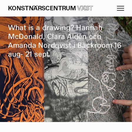
K
O
N
S
T
N
Ä
R
S
C
E
N
T
R
U
M
VÄST
W
h
a
t
i
s
a
d
r
a
w
i
n
g
?
H
a
n
n
a
h
M
c
D
o
n
a
l
d
,
C
l
a
r
a
A
l
d
é
n
o
c
h
A
m
a
n
d
a
N
o
r
d
q
v
i
s
t
i
B
a
c
k
r
o
o
m
1
6
a
u
g
-
2
1
s
e
p
t