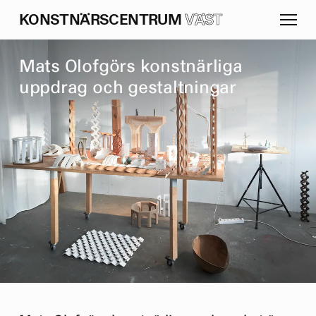
K
O
N
S
T
N
Ä
R
S
C
E
N
T
R
U
M
VÄST
M
a
t
s
O
l
o
f
g
ö
r
s
k
o
n
s
t
n
ä
r
l
i
g
a
u
p
p
d
r
a
g
o
c
h
g
e
s
t
a
l
t
n
i
n
g
a
r