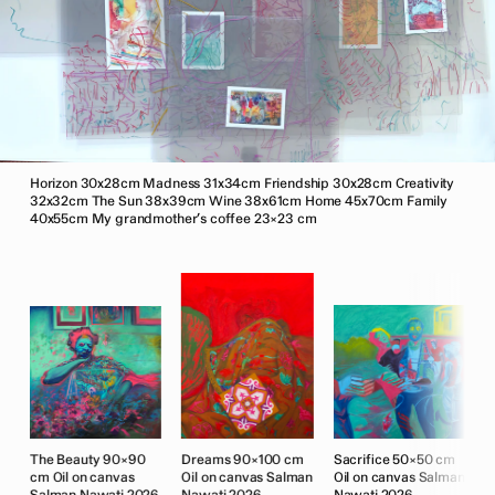
Horizon 30x28cm Madness 31x34cm Friendship 30x28cm Creativity
32x32cm The Sun 38x39cm Wine 38x61cm Home 45x70cm Family
40x55cm My grandmother’s coffee 23×23 cm
The Beauty 90×90
Dreams 90×100 cm
Sacrifice 50×50 cm
T
an
cm Oil on canvas
Oil on canvas Salman
Oil on canvas Salman
c