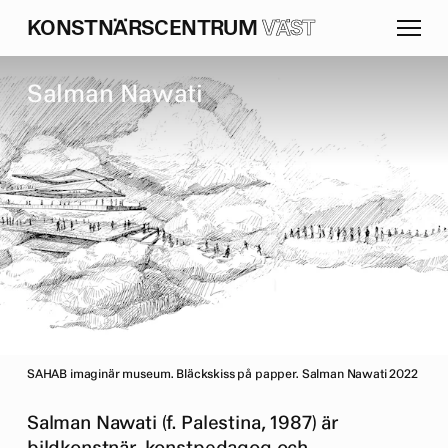
K
O
N
S
T
N
Ä
R
S
C
E
N
T
R
U
M
VÄST
S
a
l
m
a
n
N
a
w
a
t
i
SAHAB imaginär museum. Bläckskiss på papper. Salman Nawati 2022
Salman Nawati (f. Palestina, 1987) är