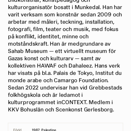
bildkonstnär, konstpedagog och
kulturorganisatör bosatt i Munkedal. Han har
varit verksam som konstnär sedan 2009 och
arbetar med måleri, teckning, installation,
fotografi, film, teater och musik, med fokus
på konflikt, identitet, minne och
motståndskraft. Han är medgrundare av
Sahab Museum — ett virtuellt museum för
Gazas konst och kulturarv — samt av
kollektiven HAWAF och Dahaleez. Hans verk
har visats på bl.a. Palais de Tokyo, Institut du
monde arabe och Camargo Foundation.
Sedan 2022 undervisar han vid Grebbestads
folkhögskola och är ledamot i
kulturprogrammet inCONTEXT. Medlem i
KKV Bohuslän och Scenkonst Gerlesborg.
Född
1987, Palestine