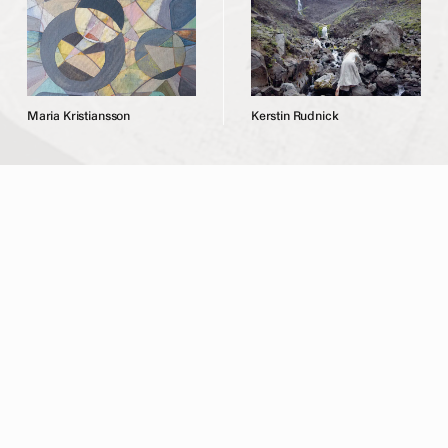
M
a
r
i
a
K
r
i
s
t
i
a
n
s
s
o
n
K
e
r
s
t
i
n
R
u
d
n
i
c
k