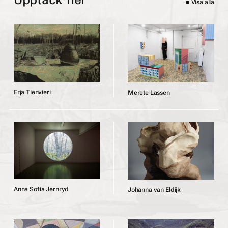
Upptäck fler
Visa alla
E
r
j
a
T
i
e
n
v
i
e
r
i
M
e
r
e
t
e
L
a
s
s
e
n
A
n
n
a
S
o
f
a
J
e
r
n
r
y
d
J
o
h
a
n
n
a
v
a
n
E
l
d
i
j
k