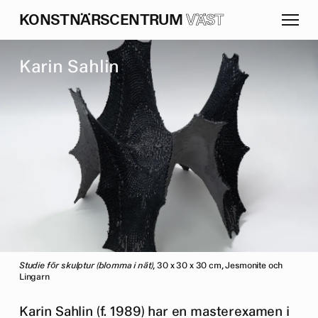
K
O
N
S
T
N
Ä
R
S
C
E
N
T
R
U
M
VÄST
K
a
r
i
n
S
a
h
l
i
n
Studie för skulptur (blomma i nät)
, 30 x 30 x 30 cm, Jesmonite och
Lingarn
Karin Sahlin (f. 1989) har en masterexamen i