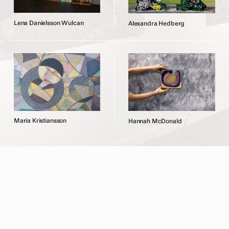
L
e
n
a
D
a
n
i
e
l
s
s
o
n
W
u
l
c
a
n
A
l
e
x
a
n
d
r
a
H
e
d
b
e
r
g
M
a
r
i
a
K
r
i
s
t
i
a
n
s
s
o
n
H
a
n
n
a
h
M
c
D
o
n
a
l
d