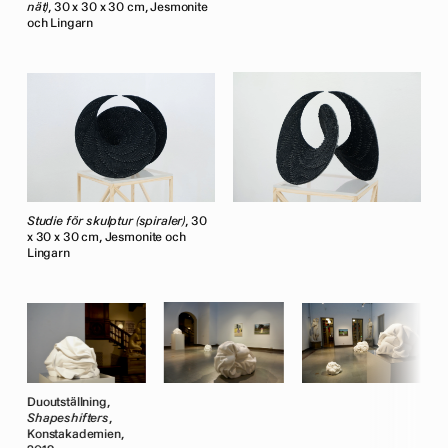
nät)
, 30 x 30 x 30 cm, Jesmonite
och Lingarn
Studie för skulptur (spiraler)
, 30
x 30 x 30 cm, Jesmonite och
Lingarn
Duoutställning,
D
Shapeshifters
,
S
Konstakademien,
K