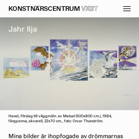
K
O
N
S
T
N
Ä
R
S
C
E
N
T
R
U
M
VÄST
J
a
h
r
I
l
j
a
Havet, förslag till väggmåln. av Matsal (500x800 cm.), 1984,
färgpenna, akvarell, 22x70 cm., foto: Orvar Thunström.
Mina bilder är ihopfogade av drömmarnas