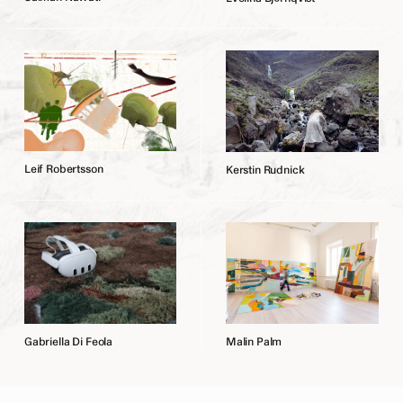
L
e
i
f
R
o
b
e
r
t
s
s
o
n
K
e
r
s
t
i
n
R
u
d
n
i
c
k
G
a
b
r
i
e
l
l
a
D
i
F
e
o
l
a
M
a
l
i
n
P
a
l
m