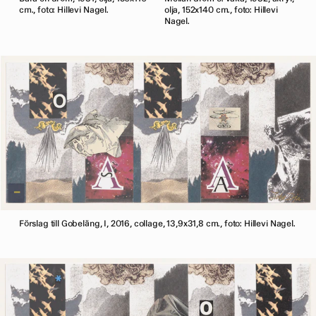
cm., foto: Hillevi Nagel.
olja, 152x140 cm., foto: Hillevi
Nagel.
Förslag till Gobeläng, I, 2016, collage, 13,9x31,8 cm., foto: Hillevi Nagel.