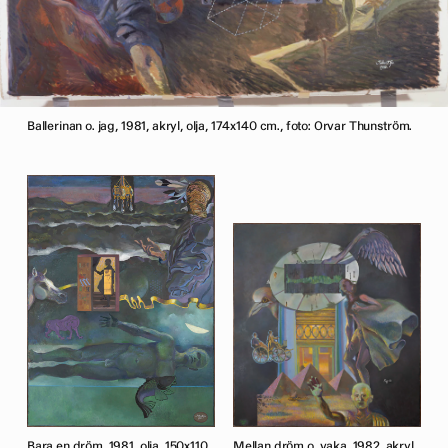
Ballerinan o. jag, 1981, akryl, olja, 174x140 cm., foto: Orvar Thunström.
Bara en dröm, 1981, olja, 150x110
Mellan dröm o. vaka, 1982, akryl,