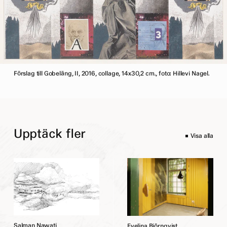
Förslag till Gobeläng, II, 2016, collage, 14x30,2 cm., foto: Hillevi Nagel.
Upptäck fler
Visa alla
S
a
l
m
a
n
N
a
w
a
t
i
E
v
e
l
i
n
a
B
j
ö
r
n
q
v
i
s
t