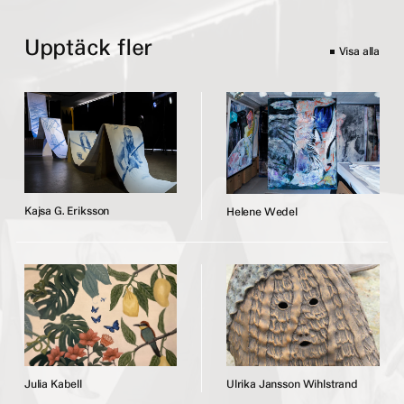
Upptäck fler
Visa alla
K
a
j
s
a
G
.
E
r
i
k
s
s
o
n
H
e
l
e
n
e
W
e
d
e
l
J
u
l
i
a
K
a
b
e
l
l
U
l
r
i
k
a
J
a
n
s
s
o
n
W
i
h
l
s
t
r
a
n
d