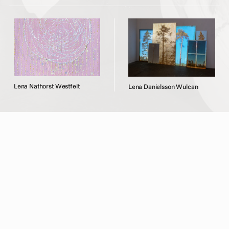
L
e
n
a
N
a
t
h
o
r
s
t
W
e
s
t
f
e
l
t
L
e
n
a
D
a
n
i
e
l
s
s
o
n
W
u
l
c
a
n