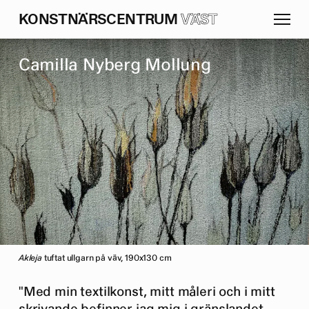
K
O
N
S
T
N
Ä
R
S
C
E
N
T
R
U
M
VÄST
C
a
m
i
l
l
a
N
y
b
e
r
g
M
o
l
l
u
n
g
Akleja
tuftat ullgarn på väv, 190x130 cm
"Med min textilkonst, mitt måleri och i mitt