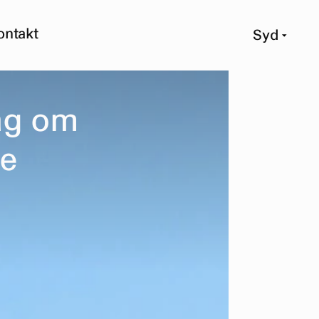
ontakt
Syd
a
g
o
m
e