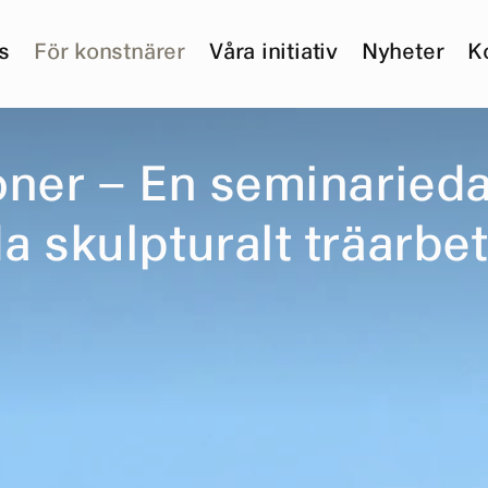
s
För konstnärer
Våra initiativ
Nyheter
K
o
n
e
r
–
E
n
s
e
m
i
n
a
r
i
e
d
d
a
s
k
u
l
p
t
u
r
a
l
t
t
r
ä
a
r
b
e
t