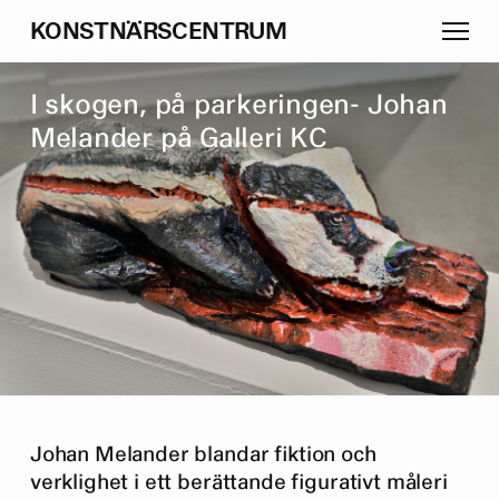
K
O
N
S
T
N
Ä
R
S
C
E
N
T
R
U
M
I
s
k
o
g
e
n
,
p
å
p
a
r
k
e
r
i
n
g
e
n
-
J
o
h
a
n
M
e
l
a
n
d
e
r
p
å
G
a
l
l
e
r
i
K
C
Johan Melander blandar fiktion och
verklighet i ett berättande figurativt måleri