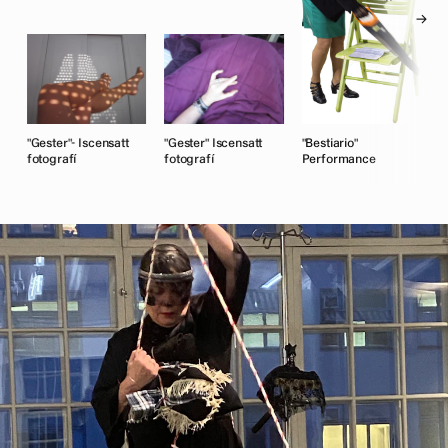
→
"
"Gester"- Iscensatt
"Gester" Iscensatt
"Bestiario"
"
fotografí
fotografí
Performance
c
P