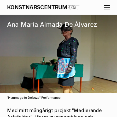
K
O
N
S
T
N
Ä
R
S
C
E
N
T
R
U
M
ÖST
A
n
a
M
a
r
í
a
A
l
m
a
d
a
D
e
Á
l
v
a
r
e
z
"Hommage to Deleuze" Performance
Med mitt mångårigt projekt "Medierande