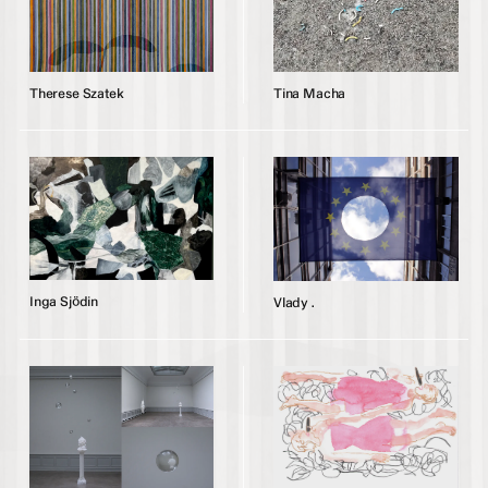
T
h
e
r
e
s
e
S
z
a
t
e
k
T
i
n
a
M
a
c
h
a
I
n
g
a
S
j
ö
d
i
n
V
l
a
d
y
.