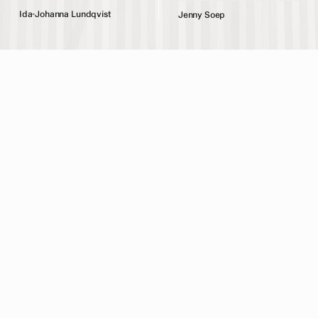
I
d
a
-
J
o
h
a
n
n
a
L
u
n
d
q
v
i
s
t
J
e
n
n
y
S
o
e
p
Konstnärscentrum är en medlemsorganisation för yrkesverksamma