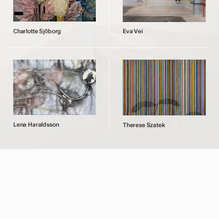
C
h
a
r
l
o
t
t
e
S
j
ö
b
o
r
g
E
v
a
V
e
i
L
e
n
a
H
a
r
a
l
d
s
s
o
n
T
h
e
r
e
s
e
S
z
a
t
e
k