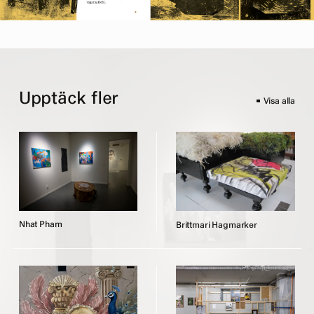
Upptäck fler
Visa alla
N
h
a
t
P
h
a
m
B
r
i
t
t
m
a
r
i
H
a
g
m
a
r
k
e
r