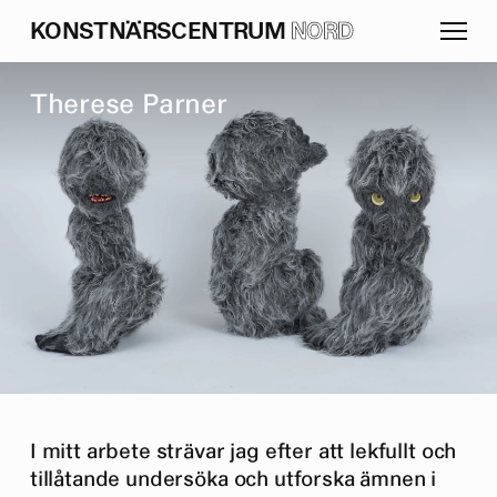
K
O
N
S
T
N
Ä
R
S
C
E
N
T
R
U
M
NORD
T
h
e
r
e
s
e
P
a
r
n
e
r
I mitt arbete strävar jag efter att lekfullt och
tillåtande undersöka och utforska ämnen i