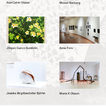
A
n
n
-
C
a
t
r
i
n
O
l
s
s
o
n
M
i
c
a
e
l
N
o
r
b
e
r
g
J
ö
r
g
e
n
G
u
c
c
o
S
u
n
d
e
l
i
n
A
n
n
a
F
o
r
s
J
e
s
s
i
k
a
B
i
r
g
i
t
t
a
s
d
o
t
t
e
r
B
j
ö
r
h
n
M
a
r
i
a
K
O
l
s
s
o
n