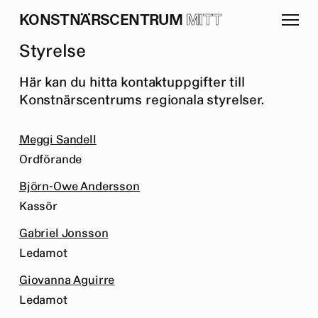
K
O
N
S
T
N
Ä
R
S
C
E
N
T
R
U
M
MITT
S
t
y
r
e
l
s
e
Här kan du hitta kontaktuppgifter till
Konstnärscentrums regionala styrelser.
Meggi Sandell
Ordförande
Björn-Owe Andersson
Kassör
Gabriel Jonsson
Ledamot
Giovanna Aguirre
Ledamot