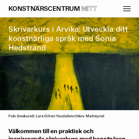
K
O
N
S
T
N
Ä
R
S
C
E
N
T
R
U
M
MITT
S
k
r
i
v
a
r
k
u
r
s
i
A
r
v
i
k
a
:
U
t
v
e
c
k
l
a
d
i
t
t
k
o
n
s
t
n
ä
r
l
i
g
a
s
p
r
å
k
m
e
d
S
o
n
i
a
H
e
d
s
t
r
a
n
d
Foto (beskuret): Lars-Göran Yeudakimchikov Malmqvist
Välkommen till en praktisk och