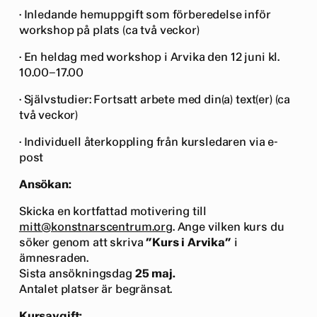
· Inledande hemuppgift som förberedelse inför
workshop på plats (ca två veckor)
· En heldag med workshop i Arvika den 12 juni kl.
10.00–17.00
· Självstudier: Fortsatt arbete med din(a) text(er) (ca
två veckor)
· Individuell återkoppling från kursledaren via e-
post
Ansökan:
Skicka en kortfattad motivering till
mitt@konstnarscentrum.org
. Ange vilken kurs du
söker genom att skriva
”Kurs i Arvika”
i
ämnesraden.
Sista ansökningsdag
25 maj.
Antalet platser är begränsat.
Kursavgift: