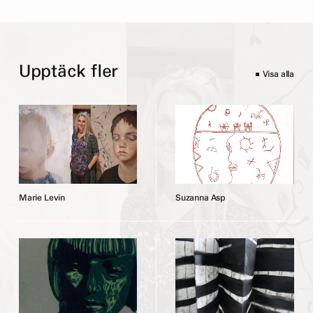
Upptäck fler
Visa alla
M
a
r
i
e
L
e
v
i
n
S
u
z
a
n
n
a
A
s
p