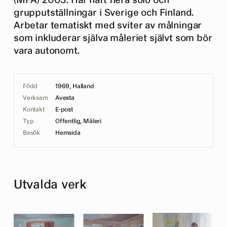
(MFA) 2003. Har haft flera solo och
grupputställningar i Sverige och Finland.
Arbetar tematiskt med sviter av målningar
som inkluderar själva måleriet självt som bör
vara autonomt.
Född
1969, Halland
Verksam
Avesta
Kontakt
E-post
Typ
Offentlig, Måleri
Besök
Hemsida
Utvalda verk