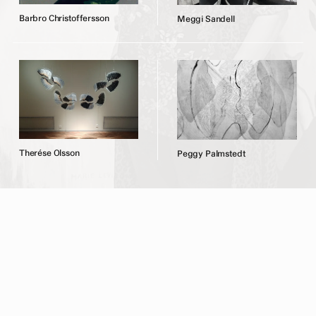
B
a
r
b
r
o
C
h
r
i
s
t
o
f
f
e
r
s
s
o
n
M
e
g
g
i
S
a
n
d
e
l
l
T
h
e
r
é
s
e
O
l
s
s
o
n
P
e
g
g
y
P
a
l
m
s
t
e
d
t