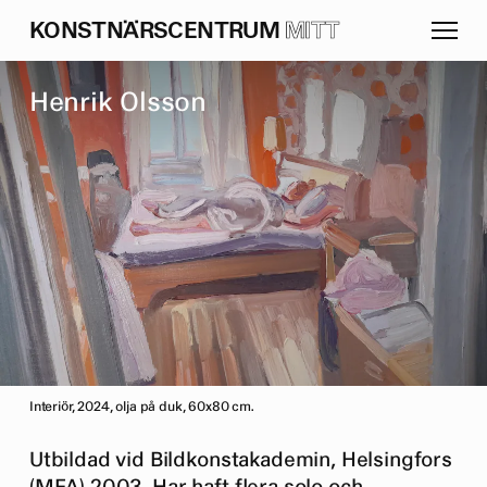
K
O
N
S
T
N
Ä
R
S
C
E
N
T
R
U
M
MITT
H
e
n
r
i
k
O
l
s
s
o
n
Interiör, 2024, olja på duk, 60x80 cm.
Utbildad vid Bildkonstakademin, Helsingfors