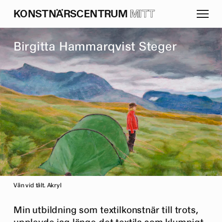
K
O
N
S
T
N
Ä
R
S
C
E
N
T
R
U
M
MITT
B
i
r
g
i
t
t
a
H
a
m
m
a
r
q
v
i
s
t
S
t
e
g
e
r
Vän vid tält. Akryl
Min utbildning som textilkonstnär till trots,