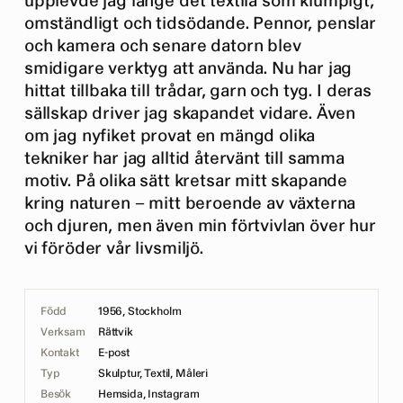
upplevde jag länge det textila som klumpigt,
omständligt och tidsödande. Pennor, penslar
och kamera och senare datorn blev
smidigare verktyg att använda. Nu har jag
hittat tillbaka till trådar, garn och tyg. I deras
sällskap driver jag skapandet vidare. Även
om jag nyfiket provat en mängd olika
tekniker har jag alltid återvänt till samma
motiv. På olika sätt kretsar mitt skapande
kring naturen – mitt beroende av växterna
och djuren, men även min förtvivlan över hur
vi föröder vår livsmiljö.
Född
1956, Stockholm
Verksam
Rättvik
Kontakt
E-post
Typ
Skulptur, Textil, Måleri
Besök
Hemsida
,
Instagram