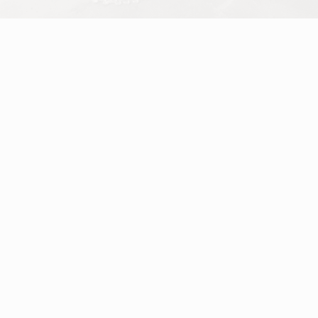
Konstnärscentrum är en medlemsorganisation för yrkesverksamma
konstnärer i Sverige.
Vi skapar och förmedlar uppdrag till konstnärer och erbjuder