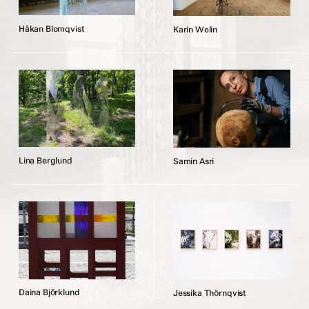
H
å
k
a
n
B
l
o
m
q
v
i
s
t
K
a
r
i
n
W
e
l
i
n
L
i
n
a
B
e
r
g
l
u
n
d
S
a
m
i
n
A
s
r
i
D
a
i
n
a
B
j
ö
r
k
l
u
n
d
J
e
s
s
i
k
a
T
h
ö
r
n
q
v
i
s
t