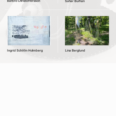
B
a
r
b
r
o
C
h
r
i
s
t
o
f
f
e
r
s
s
o
n
S
a
h
a
r
B
u
r
h
a
n
I
n
g
r
i
d
S
c
h
ö
ö
n
H
o
l
m
b
e
r
g
L
i
n
a
B
e
r
g
l
u
n
d