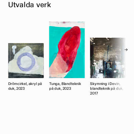
Utvalda verk
→
k
Drömcirkel, akryl på
Tunga, Blandteknik
Skymning i Devin,
H
duk, 2023
på duk, 2023
blandteknik på duk,
p
n)
2017
o
V