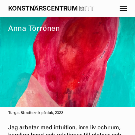
K
O
N
S
T
N
Ä
R
S
C
E
N
T
R
U
M
MITT
A
n
n
a
T
ö
r
r
ö
n
e
n
Tunga, Blandteknik på duk, 2023
Jag arbetar med intuition, inre liv och rum,