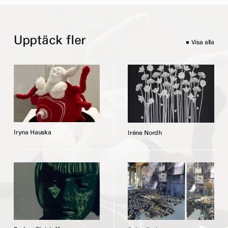
Upptäck fler
Visa alla
I
r
y
n
a
H
a
u
s
k
a
I
r
é
n
e
N
o
r
d
h