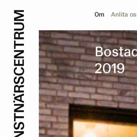
M
Om
Anlita os
U
R
T
B
o
s
t
a
N
E
2
0
1
9
C
S
R
Ä
N
T
S
N