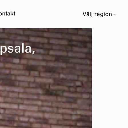
ontakt
Välj region
p
s
a
l
a
,