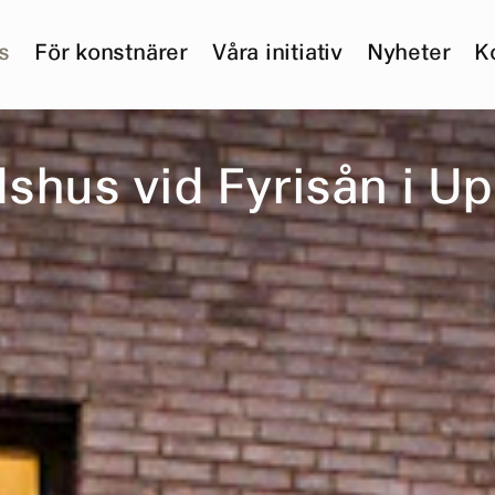
s
För konstnärer
Våra initiativ
Nyheter
K
d
s
h
u
s
v
i
d
F
y
r
i
s
å
n
i
U
p