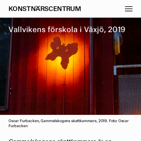
K
O
N
S
T
N
Ä
R
S
C
E
N
T
R
U
M
V
a
l
l
v
i
k
e
n
s
f
ö
r
s
k
o
l
a
i
V
ä
x
j
ö
,
2
0
1
9
Oscar Furbacken, Gammelskogens skattkammare, 2019. Foto: Oscar
Furbacken