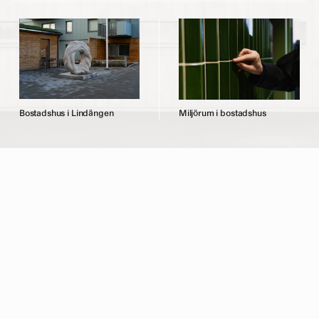
B
o
s
t
a
d
s
h
u
s
i
L
i
n
d
ä
n
g
e
n
M
i
l
j
ö
r
u
m
i
b
o
s
t
a
d
s
h
u
s