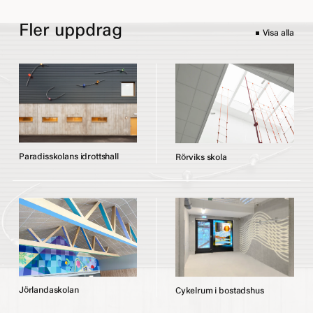
Fler uppdrag
Visa alla
P
a
r
a
d
i
s
s
k
o
l
a
n
s
i
d
r
o
t
t
s
h
a
l
l
R
ö
r
v
i
k
s
s
k
o
l
a
J
ö
r
l
a
n
d
a
s
k
o
l
a
n
C
y
k
e
l
r
u
m
i
b
o
s
t
a
d
s
h
u
s