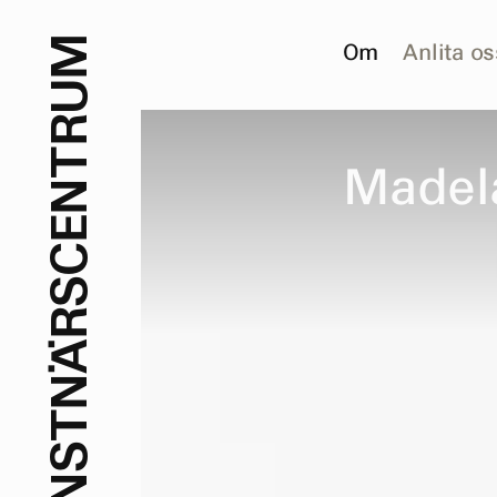
M
Om
Anlita os
U
R
T
M
a
d
e
l
N
E
C
S
R
Ä
N
T
S
N