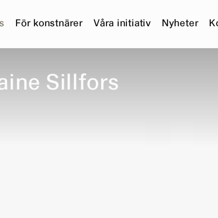
s
För konstnärer
Våra initiativ
Nyheter
K
a
i
n
e
S
i
l
l
f
o
r
s