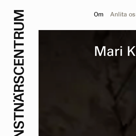
M
Om
Anlita os
U
R
T
M
a
r
i
K
N
E
C
S
R
Ä
N
T
S
N