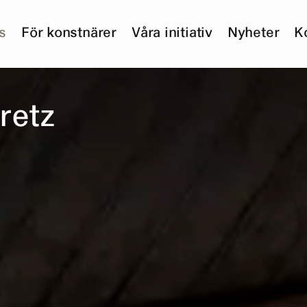
s
För konstnärer
Våra initiativ
Nyheter
K
r
e
t
z