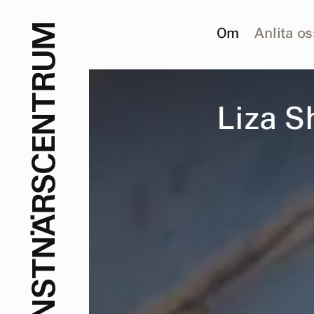
M
Om
Anlita os
U
R
T
L
i
z
a
S
N
E
C
S
R
Ä
N
T
S
N