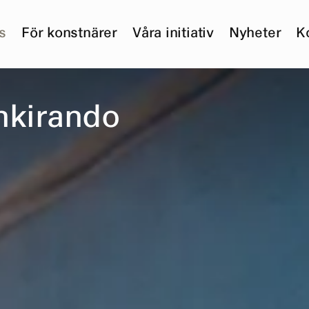
s
För konstnärer
Våra initiativ
Nyheter
K
h
k
i
r
a
n
d
o