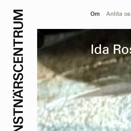
M
Om
Anlita os
U
R
T
I
d
a
R
o
N
E
C
S
R
Ä
N
T
S
N