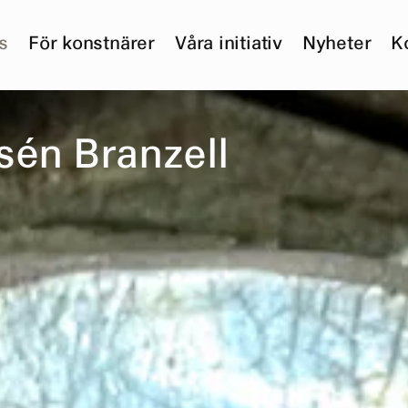
s
För konstnärer
Våra initiativ
Nyheter
K
s
é
n
B
r
a
n
z
e
l
l