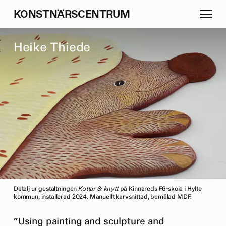
K
O
N
S
T
N
Ä
R
S
C
E
N
T
R
U
M
H
e
i
k
e
T
h
i
e
d
e
Detalj ur gestaltningen
Kottar & knytt
på Kinnareds F6-skola i Hylte
kommun, installerad 2024. Manuellt karvsnittad, bemålad MDF.
”Using painting and sculpture and