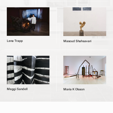
L
e
n
a
T
r
a
p
p
M
a
s
o
u
d
S
h
a
h
s
a
v
a
r
i
M
e
g
g
i
S
a
n
d
e
l
l
M
a
r
i
a
K
O
l
s
s
o
n