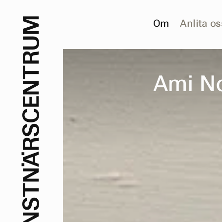
M
Om
Anlita os
U
R
T
A
m
i
N
N
E
C
S
R
Ä
N
T
S
N