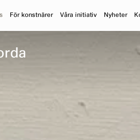
s
För konstnärer
Våra initiativ
Nyheter
K
o
r
d
a