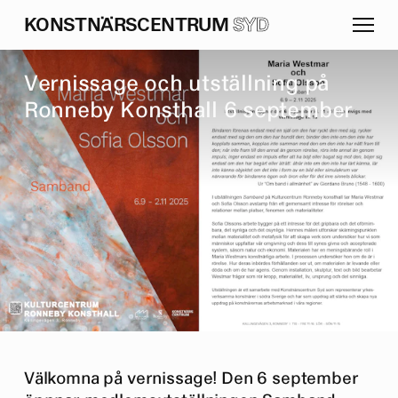
K
O
N
S
T
N
Ä
R
S
C
E
N
T
R
U
M
SYD
V
e
r
n
i
s
s
a
g
e
o
c
h
u
t
s
t
ä
l
l
n
i
n
g
p
å
R
o
n
n
e
b
y
K
o
n
s
t
h
a
l
l
6
s
e
p
t
e
m
b
e
r
Välkomna på vernissage! Den 6 september