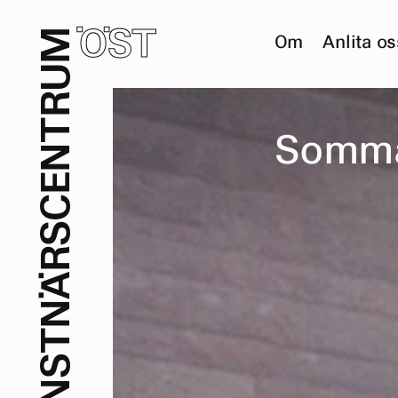
ÖST
M
Om
Anlita os
U
R
T
S
o
m
m
N
E
C
S
R
Ä
N
T
S
N