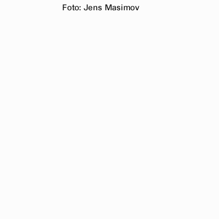
Foto: Jens Masimov
Välkommen 
medlemmar, 
prata konst
Vad:
Sommar
Tid:
Tisdag 3 
Plats:
Hägers
Adress:
Riks
Hitta dit:
Buss