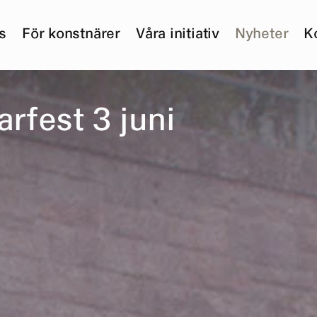
s
För konstnärer
Våra initiativ
Nyheter
K
a
r
f
e
s
t
3
j
u
n
i