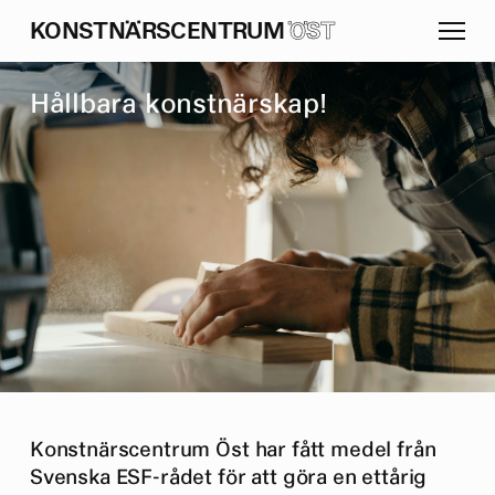
K
O
N
S
T
N
Ä
R
S
C
E
N
T
R
U
M
ÖST
H
å
l
l
b
a
r
a
k
o
n
s
t
n
ä
r
s
k
a
p
!
Konstnärscentrum Öst har fått medel från
Svenska ESF-rådet för att göra en ettårig