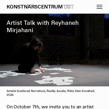
K
O
N
S
T
N
Ä
R
S
C
E
N
T
R
U
M
ÖST
A
r
t
i
s
t
T
a
l
k
w
i
t
h
R
e
y
h
a
n
e
h
M
i
r
j
a
h
a
n
i
Amidst Scattered Narratives, Reality Awaits, Röda Sten Konsthall,
2024
On October 7th, we invite you to an artist