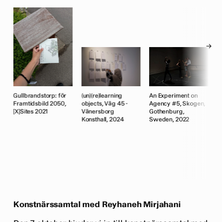
→
Gullbrandstorp: för
(un)(re)learning
An Experiment on
A
Framtidsbild 2050,
objects, Väg 45 -
Agency #5, Skogen,
A
[X]Sites 2021
Vänersborg
Gothenburg,
D
Konsthall, 2024
Sweden, 2022
P
R
al
I
t)
o
R
K
,
G
2
Konstnärssamtal med Reyhaneh Mirjahani