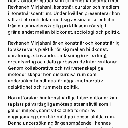
Den 7 oktober bjuder vi in till konstnärssamtal med
Reyhaneh Mirjahani, konstnär, curator och medlem
i Konstnärscentrum. Under kvällen presenterar hon
sitt arbete och delar med sig av sina erfarenheter
från en tvärvetenskaplig praktik som rör sig i
gränslandet mellan bildkonst, sociologi och politik.
Reyhaneh Mirjahani är en konstnär och konstnärlig
forskare vars praktik rör sig mellan bildkonst,
curatering, skrivande, omläsning (re-reading),
organisering och deltagarbaserade interventioner.
Genom kollaborativa och tvärvetenskapliga
metoder skapar hon diskursiva rum som
undersöker handlingsförmåga, motnarrativ,
delaktighet och rummets politik.
Hon utforskar hur konstnärliga interventioner kan
ta plats på vardagliga mötesplatser såväl som i
gallerimiljöer, samt vilka olika former av
engagemang som blir möjliga i dessa skilda rum.
Denna undersökning är genomgående i hennes