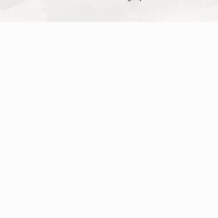
Konstnärscentrum är en medlemsorganisation för yrkesverksamma
konstnärer i Sverige.