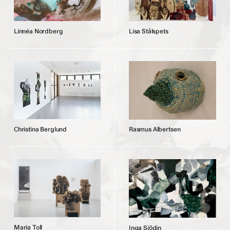
L
i
n
n
é
a
N
o
r
d
b
e
r
g
L
i
s
a
S
t
å
l
s
p
e
t
s
C
h
r
i
s
t
i
n
a
B
e
r
g
l
u
n
d
R
a
s
m
u
s
A
l
b
e
r
t
s
e
n
M
a
r
i
a
T
o
l
l
I
n
g
a
S
j
ö
d
i
n