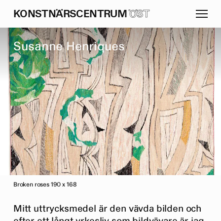
K
O
N
S
T
N
Ä
R
S
C
E
N
T
R
U
M
ÖST
S
u
s
a
n
n
e
H
e
n
r
i
q
u
e
s
Broken roses 190 x 168
Mitt uttrycksmedel är den vävda bilden och