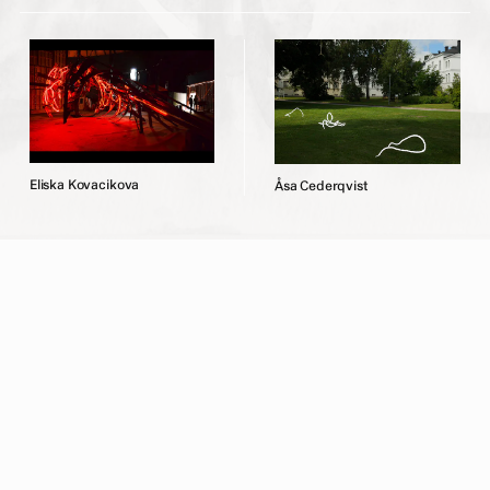
E
l
i
s
k
a
K
o
v
a
c
i
k
o
v
a
Å
s
a
C
e
d
e
r
q
v
i
s
t