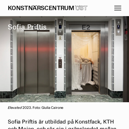
K
O
N
S
T
N
Ä
R
S
C
E
N
T
R
U
M
ÖST
S
o
f
a
P
r
i
f
t
i
s
Elevated
2023. Foto: Giulia Cairone
Sofia Priftis är utbildad på Konstfack, KTH