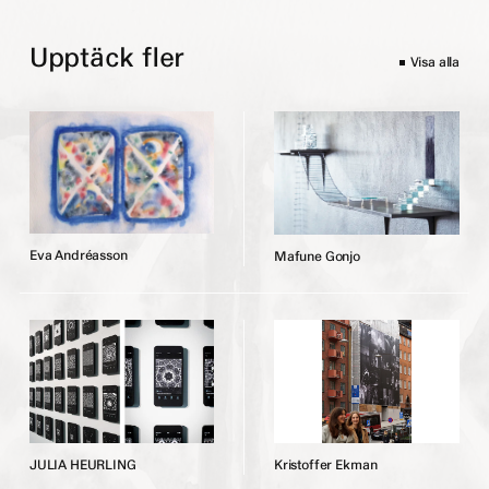
Upptäck fler
Visa alla
E
v
a
A
n
d
r
é
a
s
s
o
n
M
a
f
u
n
e
G
o
n
j
o
J
U
L
I
A
H
E
U
R
L
I
N
G
K
r
i
s
t
o
f
f
e
r
E
k
m
a
n