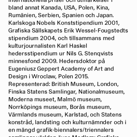
internationella priser och utmärkelser i
bland annat Kanada, USA, Polen, Kina,
Rumänien, Serbien, Spanien och Japan.
Karlskoga Nobels Konststipendium 2001,
Grafiska Sällskapets Erik Wessel-Fougstedts
stipendium 2004, och tillsammans med
kulturjournalisten Karl Haskel
hedersstipendium ur Nils G. Stenqvists
minnesfond 2009. Hedersdoktor på
Eugeniusz Geppert Academy of Art and
Design i Wroclaw, Polen 2015.
Representerad: British Museum, London,
Finska Statens Samlingar, Nationalmuseum,
Moderna museet, Malmö museum,
Norrköpings museum, Borås museum,
Värmlands museum, Karlstad, och Statens
konstråd, landsting och kulturnämnder och i
en mängd grafik-biennalers/triennalers