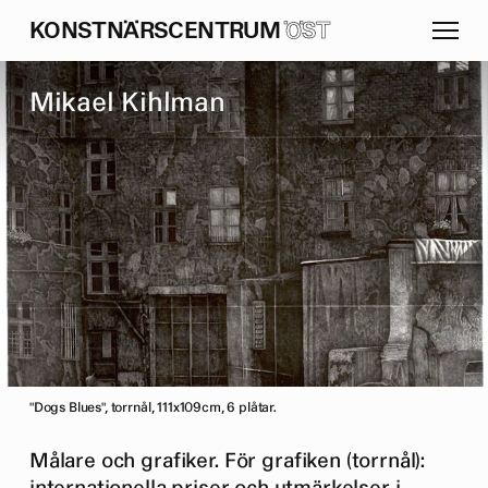
K
O
N
S
T
N
Ä
R
S
C
E
N
T
R
U
M
ÖST
M
i
k
a
e
l
K
i
h
l
m
a
n
"Dogs Blues", torrnål, 111x109cm, 6 plåtar.
Målare och grafiker. För grafiken (torrnål):