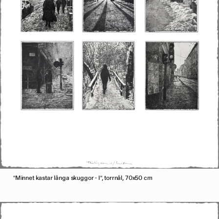
"Minnet kastar långa skuggor - I", torrnål, 70x50 cm