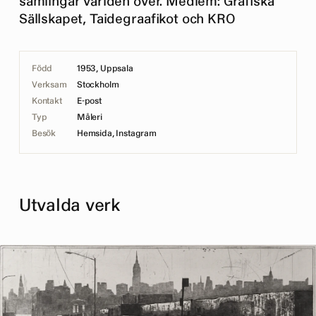
samlingar världen över. Medlem: Grafiska
Sällskapet, Taidegraafikot och KRO
Född
1953, Uppsala
Verksam
Stockholm
Kontakt
E-post
Typ
Måleri
Besök
Hemsida
,
Instagram
Utvalda verk