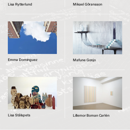
L
i
s
a
R
y
t
t
e
r
l
u
n
d
M
i
k
a
e
l
G
ö
r
a
n
s
s
o
n
E
m
m
a
D
o
m
i
n
g
u
e
z
M
a
f
u
n
e
G
o
n
j
o
L
i
s
a
S
t
å
l
s
p
e
t
s
L
i
l
l
e
m
o
r
B
o
m
a
n
C
a
r
l
é
n