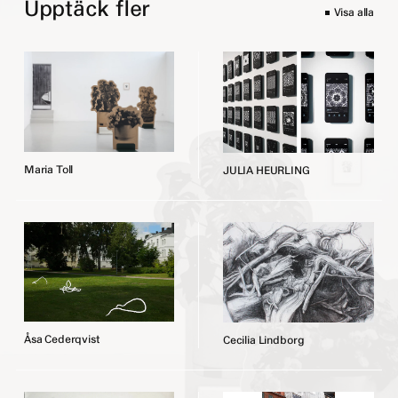
Upptäck fler
Visa alla
M
a
r
i
a
T
o
l
l
J
U
L
I
A
H
E
U
R
L
I
N
G
Å
s
a
C
e
d
e
r
q
v
i
s
t
C
e
c
i
l
i
a
L
i
n
d
b
o
r
g