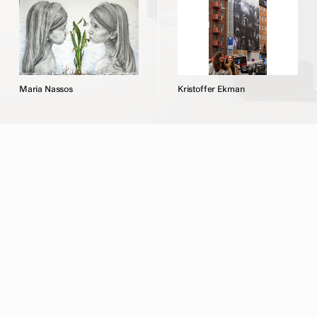
M
a
r
i
a
N
a
s
s
o
s
K
r
i
s
t
o
f
f
e
r
E
k
m
a
n