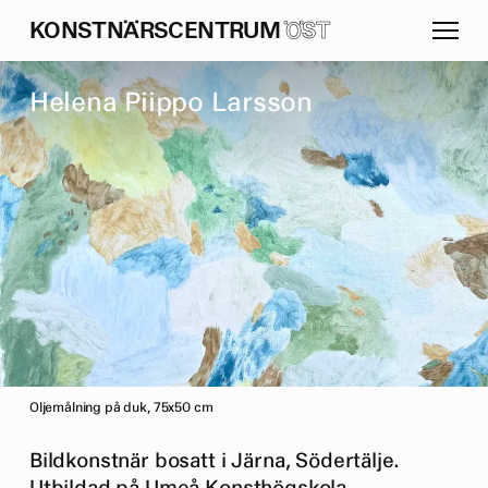
K
O
N
S
T
N
Ä
R
S
C
E
N
T
R
U
M
ÖST
H
e
l
e
n
a
P
i
i
p
p
o
L
a
r
s
s
o
n
Oljemålning på duk, 75x50 cm
Bildkonstnär bosatt i Järna, Södertälje.