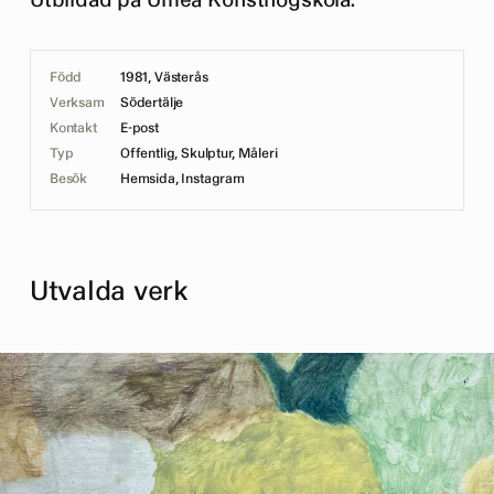
Utbildad på Umeå Konsthögskola.
Född
1981, Västerås
Verksam
Södertälje
Kontakt
E-post
Typ
Offentlig, Skulptur, Måleri
Besök
Hemsida
,
Instagram
Utvalda verk