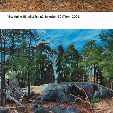
”Besittning III”, oljefärg på linneduk, 59x71cm, 2025.