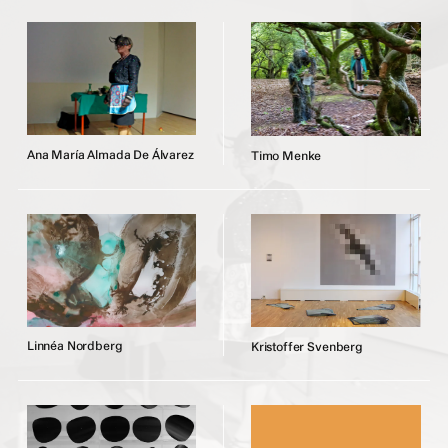
A
n
a
M
a
r
í
a
A
l
m
a
d
a
D
e
Á
l
v
a
r
e
z
T
i
m
o
M
e
n
k
e
L
i
n
n
é
a
N
o
r
d
b
e
r
g
K
r
i
s
t
o
f
f
e
r
S
v
e
n
b
e
r
g