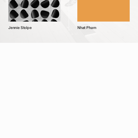
J
e
n
n
i
e
S
t
o
l
p
e
N
h
a
t
P
h
a
m