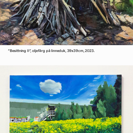
”Besittning II”, oljefärg på linneduk, 39x39cm, 2023.