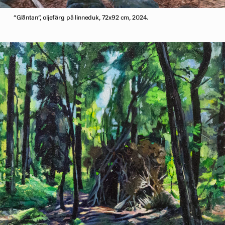
”Gläntan”, oljefärg på linneduk, 72x92 cm, 2024.