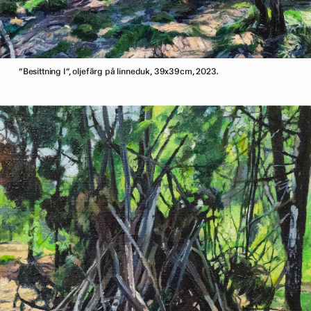
”Besittning I”, oljefärg på linneduk, 39x39cm, 2023.