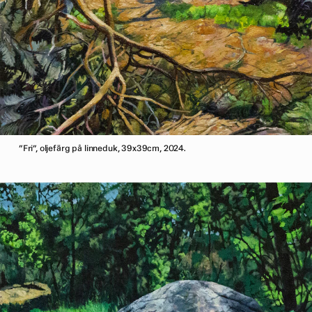
”Fri”, oljefärg på linneduk, 39x39cm, 2024.