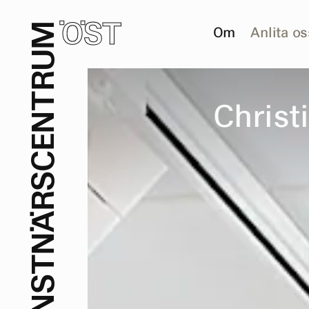
ÖST
M
Om
Anlita os
U
R
T
C
h
r
i
s
t
i
N
E
C
S
R
Ä
N
T
S
N