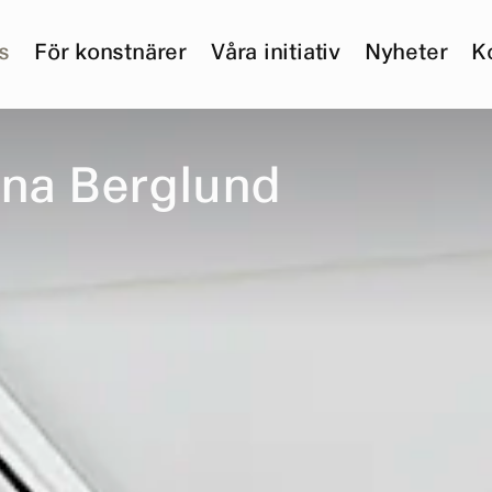
s
För konstnärer
Våra initiativ
Nyheter
K
n
a
B
e
r
g
l
u
n
d