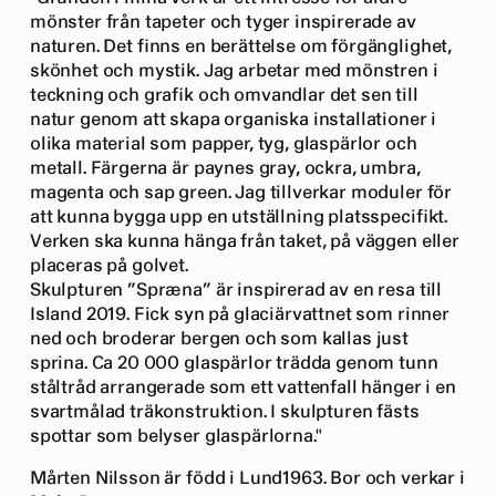
mönster från tapeter och tyger inspirerade av
naturen. Det finns en berättelse om förgänglighet,
skönhet och mystik. Jag arbetar med mönstren i
teckning och grafik och omvandlar det sen till
natur genom att skapa organiska installationer i
olika material som papper, tyg, glaspärlor och
metall. Färgerna är paynes gray, ockra, umbra,
magenta och sap green. Jag tillverkar moduler för
att kunna bygga upp en utställning platsspecifikt.
Verken ska kunna hänga från taket, på väggen eller
placeras på golvet.
Skulpturen ”Spræna” är inspirerad av en resa till
Island 2019. Fick syn på glaciärvattnet som rinner
ned och broderar bergen och som kallas just
sprina. Ca 20 000 glaspärlor trädda genom tunn
ståltråd arrangerade som ett vattenfall hänger i en
svartmålad träkonstruktion. I skulpturen fästs
spottar som belyser glaspärlorna."
Mårten Nilsson är född i Lund1963. Bor och verkar i