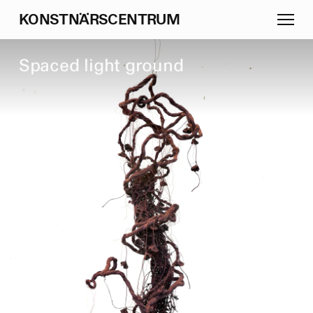
K
O
N
S
T
N
Ä
R
S
C
E
N
T
R
U
M
S
p
a
c
e
d
l
i
g
h
t
g
r
o
u
n
d