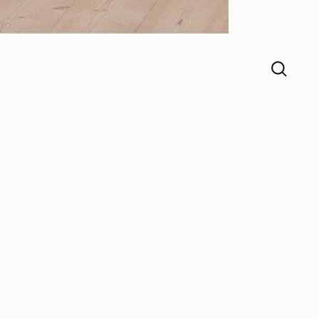
 färdiga
g.