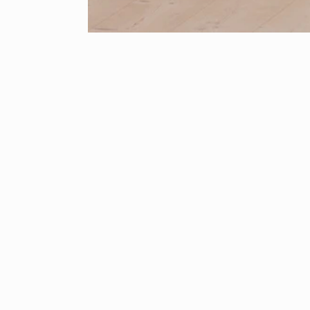
"En utställ
"Utklädnader,
installatione
Skissernas R
Utställningen 