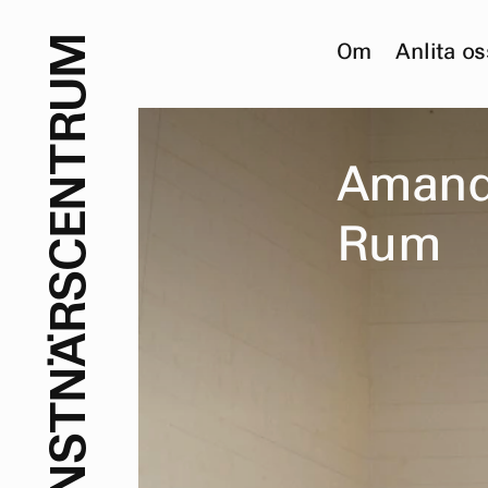
M
Om
Anlita os
U
R
T
A
m
a
n
N
E
R
u
m
C
S
R
Ä
N
T
S
N