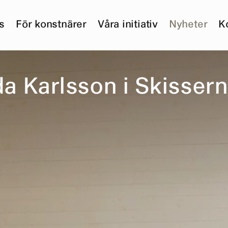
s
För konstnärer
Våra initiativ
Nyheter
K
d
a
K
a
r
l
s
s
o
n
i
S
k
i
s
s
e
r
n