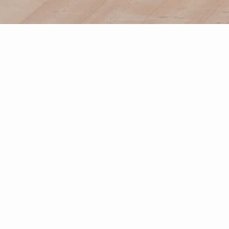
ning om processen."
 materialprover och utforskningar fram till
r och gestaltningar."
um, Erik Dahlbergsgatan 6, 411 26 Götebor
varar 29/3- 4/5. Öppet tis- sön kl. 12-16.