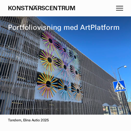
K
O
N
S
T
N
Ä
R
S
C
E
N
T
R
U
M
P
o
r
t
f
o
l
i
o
v
i
s
n
i
n
g
m
e
d
A
r
t
P
l
a
t
f
o
r
m
Tandem, Elina Autio 2025