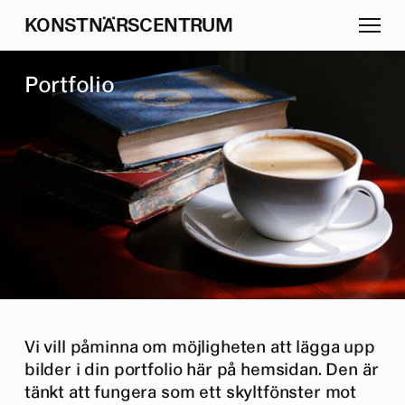
K
O
N
S
T
N
Ä
R
S
C
E
N
T
R
U
M
P
o
r
t
f
o
l
i
o
Vi vill påminna om möjligheten att lägga upp
bilder i din portfolio här på hemsidan. Den är
tänkt att fungera som ett skyltfönster mot