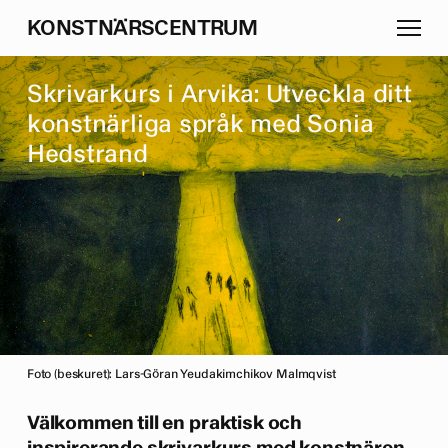
K
O
N
S
T
N
Ä
R
S
C
E
N
T
R
U
M
S
k
r
i
v
a
r
k
u
r
s
i
A
r
v
i
k
a
:
U
t
v
e
c
k
l
a
d
i
t
t
k
o
n
s
t
n
ä
r
l
i
g
a
s
p
r
å
k
m
e
d
S
o
n
i
a
H
e
d
s
t
r
a
n
d
Foto (beskuret): Lars-Göran Yeudakimchikov Malmqvist
Välkommen till en praktisk och