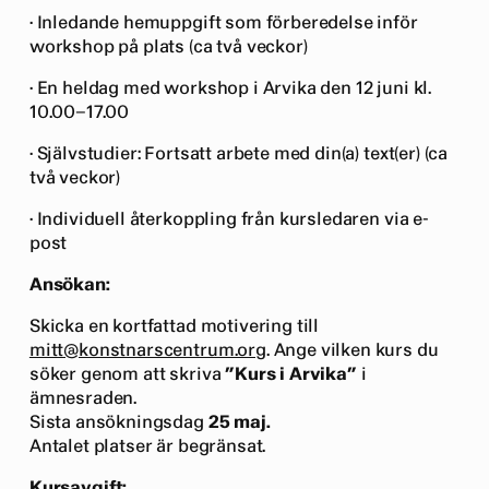
· Inledande hemuppgift som förberedelse inför
workshop på plats (ca två veckor)
· En heldag med workshop i Arvika den 12 juni kl.
10.00–17.00
· Självstudier: Fortsatt arbete med din(a) text(er) (ca
två veckor)
· Individuell återkoppling från kursledaren via e-
post
Ansökan:
Skicka en kortfattad motivering till
mitt@konstnarscentrum.org
. Ange vilken kurs du
söker genom att skriva
”Kurs i Arvika”
i
ämnesraden.
Sista ansökningsdag
25 maj.
Antalet platser är begränsat.
Kursavgift: