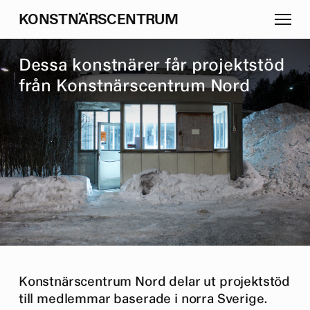
K
O
N
S
T
N
Ä
R
S
C
E
N
T
R
U
M
D
e
s
s
a
k
o
n
s
t
n
ä
r
e
r
f
å
r
p
r
o
j
e
k
t
s
t
ö
d
f
r
å
n
K
o
n
s
t
n
ä
r
s
c
e
n
t
r
u
m
N
o
r
d
Konstnärscentrum Nord delar ut projektstöd
till medlemmar baserade i norra Sverige.