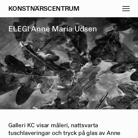
K
O
N
S
T
N
Ä
R
S
C
E
N
T
R
U
M
E
L
E
G
I
A
n
n
e
M
a
r
i
a
U
d
s
e
n
Galleri KC visar måleri, nattsvarta
tuschlaveringar och tryck på glas av Anne